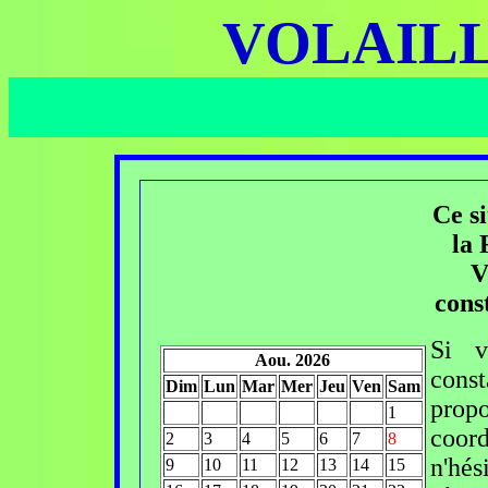
VOLAIL
Ce si
la 
V
cons
Si v
Aou. 2026
cons
Dim
Lun
Mar
Mer
Jeu
Ven
Sam
prop
1
coor
2
3
4
5
6
7
8
n'hés
9
10
11
12
13
14
15