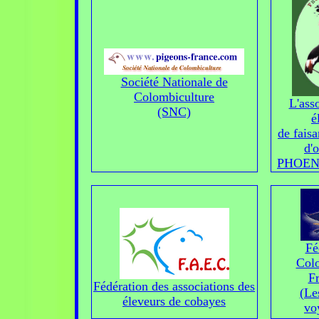
Société Nationale de
Colombiculture
L'ass
(SNC)
é
de faisa
d'
PHOEN
Fé
Col
Fr
Fédération des associations des
(Le
éleveurs de cobayes
vo