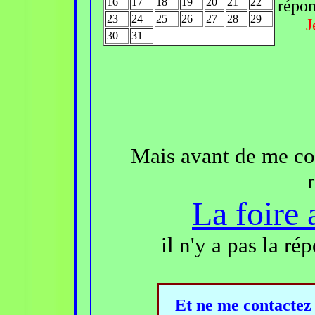
16
17
18
19
20
21
22
répon
23
24
25
26
27
28
29
J
30
31
Mais avant de me cont
La foire 
il n'y a pas la r
Et ne me contactez