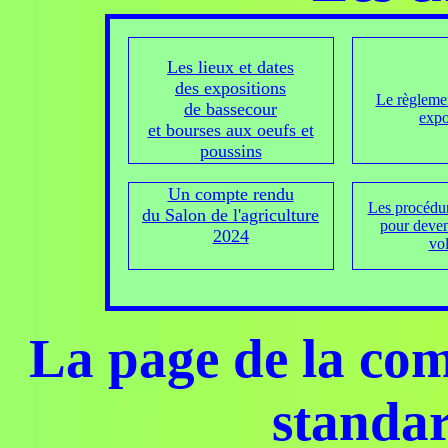
Les lieux et dates
des expositions
Le règlemen
de bassecour
expo
et bourses aux oeufs et
poussins
Un compte rendu
Les procédur
du Salon de l'agriculture
pour deven
2024
vol
La page de la com
standar