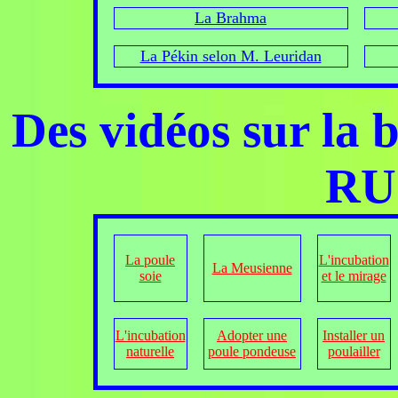
La Brahma
La Pékin selon M. Leuridan
Des vidéos sur la b
RU
La poule
L'incubation
La Meusienne
soie
et le mirage
L'incubation
Adopter une
Installer un
naturelle
poule pondeuse
poulailler